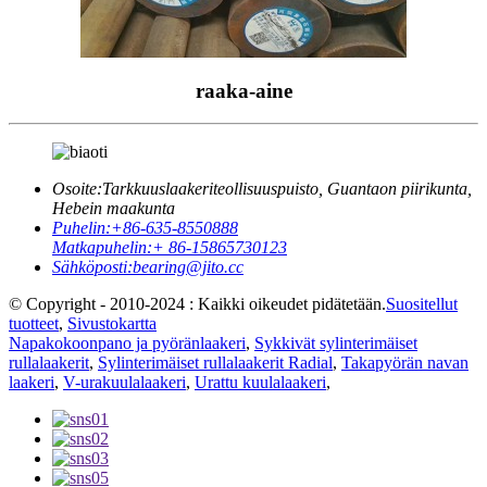
raaka-aine
Osoite:
Tarkkuuslaakeriteollisuuspuisto, Guantaon piirikunta,
Hebein maakunta
Puhelin:
+86-635-8550888
Matkapuhelin:
+ 86-15865730123
Sähköposti:
bearing@jito.cc
© Copyright - 2010-2024 : Kaikki oikeudet pidätetään.
Suositellut
tuotteet
,
Sivustokartta
Napakokoonpano ja pyöränlaakeri
,
Sykkivät sylinterimäiset
rullalaakerit
,
Sylinterimäiset rullalaakerit Radial
,
Takapyörän navan
laakeri
,
V-urakuulalaakeri
,
Urattu kuulalaakeri
,