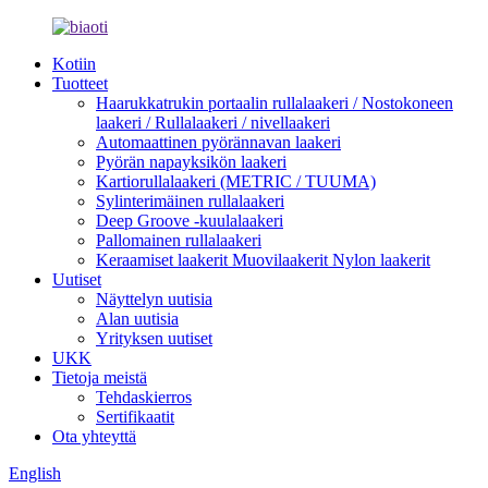
Kotiin
Tuotteet
Haarukkatrukin portaalin rullalaakeri / Nostokoneen
laakeri / Rullalaakeri / nivellaakeri
Automaattinen pyörännavan laakeri
Pyörän napayksikön laakeri
Kartiorullalaakeri (METRIC / TUUMA)
Sylinterimäinen rullalaakeri
Deep Groove -kuulalaakeri
Pallomainen rullalaakeri
Keraamiset laakerit Muovilaakerit Nylon laakerit
Uutiset
Näyttelyn uutisia
Alan uutisia
Yrityksen uutiset
UKK
Tietoja meistä
Tehdaskierros
Sertifikaatit
Ota yhteyttä
English