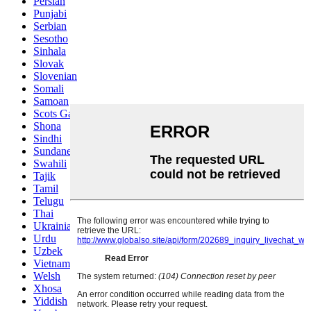
Persian
Punjabi
Serbian
Sesotho
Sinhala
Slovak
Slovenian
Somali
Samoan
Scots Gaelic
Shona
Sindhi
Sundanese
Swahili
Tajik
Tamil
Telugu
Thai
Ukrainian
Urdu
Uzbek
Vietnamese
Welsh
Xhosa
Yiddish