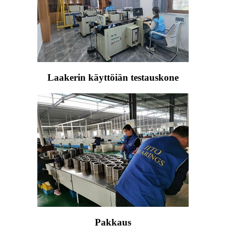
Laakerin käyttöiän testauskone
Pakkaus