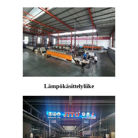
Lämpökäsittelyliike