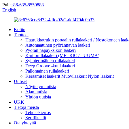
Puh:
+86-635-8550888
English
Kotiin
Tuotteet
Haarukkatrukin portaalin rullalaakeri / Nostokoneen laaker
Automaattinen pyörännavan laakeri
Pyörän napayksikön laakeri
Kartiorullalaakeri (METRIC / TUUMA)
Sylinterimäinen rullalaakeri
Deep Groove -kuulalaakeri
Pallomainen rullalaakeri
Keraamiset laakerit Muovilaakerit Nylon laakerit
Uutiset
Näyttelyn uutisia
Alan uutisia
Yhtiön uutisia
UKK
Tietoja meistä
Tehdaskierros
Sertifikaatit
Ota yhteyttä