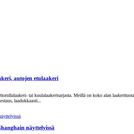
eri, autojen etulaakeri
rtiorullalaakeri- tai kuulalaakerisarjasta. Meillä on koko alan laakeritu
estaus, laadukkaasti...
Shanghain näyttelyissä