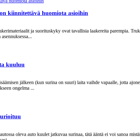
n kiinnitettävä huomiota asioihin
 laakerimateriaalit ja suorituskyky ovat tavallisia laakereita parempia. T
a asennuksessa...
sta kuuluu
säämisen jälkeen (kun surina on suuri) laita vaihde vapaalle, jotta ajo
äkseen ongelma ...
urioituu
autossa oleva auto kuulet jatkuvaa surinaa, tätä ääntä ei voi sanoa mist
esi...