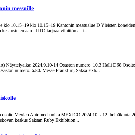
onin messuille
le klo 10.15–19 klo 10.15–19 Kantonin messualue D Yleisten koneiden
eskustelemaan . JITO tarjoaa vilpittömästi...
) Näyttelyaika: 2024.9.10-14 Osaston numero: 10.3 Halli D68 Osoite
saston numero: 6.80. Messe Frankfurt, Saksa Exh...
iskolle
lyn osoite Mexico Automechanika MEXICO 2024 10. - 12. heinäkuuta
skovan keskus Saksan Ruby Exhibition...