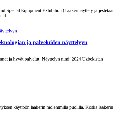
 and Special Equipment Exhibition (Laakerinäyttely järjestetään
al...
eknologian ja palveluiden näyttelyyn
nnat ja hyvät palvelut! Näyttelyn nimi: 2024 Uzbekistan
vistyksen käyttöön laakerin molemmilla puolilla. Koska laakerin