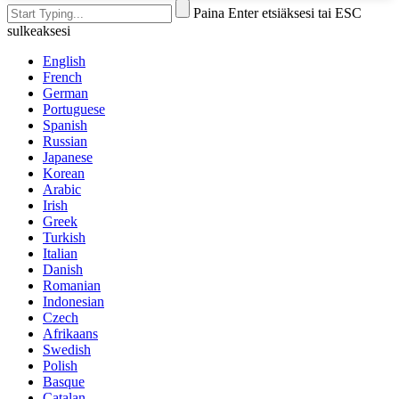
Paina Enter etsiäksesi tai ESC
sulkeaksesi
English
French
German
Portuguese
Spanish
Russian
Japanese
Korean
Arabic
Irish
Greek
Turkish
Italian
Danish
Romanian
Indonesian
Czech
Afrikaans
Swedish
Polish
Basque
Catalan