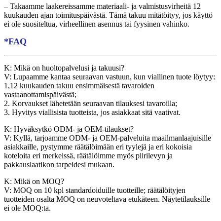
– Takaamme laakereissamme materiaali- ja valmistusvirheitä 12
kuukauden ajan toimituspäivästä. Tämä takuu mitätöityy, jos käyttö
ei ole suositeltua, virheellinen asennus tai fyysinen vahinko.
*FAQ
K: Mikä on huoltopalvelusi ja takuusi?
V: Lupaamme kantaa seuraavan vastuun, kun viallinen tuote löytyy:
1,12 kuukauden takuu ensimmäisestä tavaroiden
vastaanottamispäivästä;
2. Korvaukset lähetetään seuraavan tilauksesi tavaroilla;
3. Hyvitys viallisista tuotteista, jos asiakkaat sitä vaativat.
K: Hyväksytkö ODM- ja OEM-tilaukset?
V: Kyllä, tarjoamme ODM- ja OEM-palveluita maailmanlaajuisille
asiakkaille, pystymme räätälöimään eri tyylejä ja eri kokoisia
koteloita eri merkeissä, räätälöimme myös piirilevyn ja
pakkauslaatikon tarpeidesi mukaan.
K: Mikä on MOQ?
V: MOQ on 10 kpl standardoiduille tuotteille; räätälöityjen
tuotteiden osalta MOQ on neuvoteltava etukäteen. Näytetilauksille
ei ole MOQ:ta.