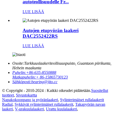
autoteollisuudelle Fr...
LUE LISÄÄ
Autojen etupyörän laakeri
DAC2552422RS
LUE LISÄÄ
Osoite:
Tarkkuuslaakeriteollisuuspuisto, Guantaon piirikunta,
Hebein maakunta
Puhelin:
+86-635-8550888
Matkapuhelin:
+ 86-15865730123
Sähköposti:
bearing@jito.cc
© Copyright - 2010-2024 : Kaikki oikeudet pidätetään.
Suositellut
tuotteet
,
Sivustokartta
Napakokoonpano ja pyöränlaakeri
,
Sylinterimäiset rullalaakerit
Radial
,
Sykkivät sylinterimäiset rullalaakerit
,
Takapyörän navan
laakeri
,
V-urakuulalaakeri
,
Urattu kuulalaakeri
,