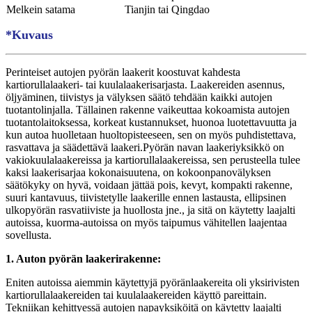
Melkein satama
Tianjin tai Qingdao
*Kuvaus
Perinteiset autojen pyörän laakerit koostuvat kahdesta
kartiorullalaakeri- tai kuulalaakerisarjasta. Laakereiden asennus,
öljyäminen, tiivistys ja välyksen säätö tehdään kaikki autojen
tuotantolinjalla. Tällainen rakenne vaikeuttaa kokoamista autojen
tuotantolaitoksessa, korkeat kustannukset, huonoa luotettavuutta ja
kun autoa huolletaan huoltopisteeseen, sen on myös puhdistettava,
rasvattava ja säädettävä laakeri.Pyörän navan laakeriyksikkö on
vakiokuulalaakereissa ja kartiorullalaakereissa, sen perusteella tulee
kaksi laakerisarjaa kokonaisuutena, on kokoonpanovälyksen
säätökyky on hyvä, voidaan jättää pois, kevyt, kompakti rakenne,
suuri kantavuus, tiivistetylle laakerille ennen lastausta, ellipsinen
ulkopyörän rasvatiiviste ja huollosta jne., ja sitä on käytetty laajalti
autoissa, kuorma-autoissa on myös taipumus vähitellen laajentaa
sovellusta.
1. Auton pyörän laakerirakenne:
Eniten autoissa aiemmin käytettyjä pyöränlaakereita oli yksirivisten
kartiorullalaakereiden tai kuulalaakereiden käyttö pareittain.
Tekniikan kehittyessä autojen napayksiköitä on käytetty laajalti