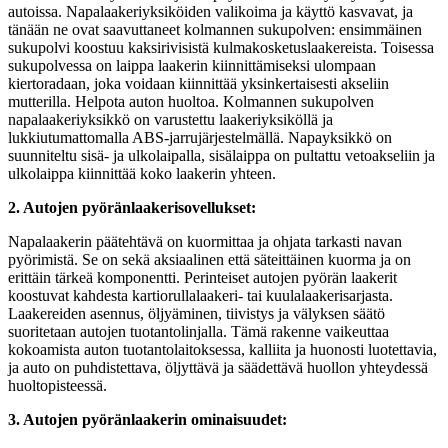
autoissa. Napalaakeriyksiköiden valikoima ja käyttö kasvavat, ja
tänään ne ovat saavuttaneet kolmannen sukupolven: ensimmäinen
sukupolvi koostuu kaksirivisistä kulmakosketuslaakereista. Toisessa
sukupolvessa on laippa laakerin kiinnittämiseksi ulompaan
kiertoradaan, joka voidaan kiinnittää yksinkertaisesti akseliin
mutterilla. Helpota auton huoltoa. Kolmannen sukupolven
napalaakeriyksikkö on varustettu laakeriyksiköllä ja
lukkiutumattomalla ABS-jarrujärjestelmällä. Napayksikkö on
suunniteltu sisä- ja ulkolaipalla, sisälaippa on pultattu vetoakseliin ja
ulkolaippa kiinnittää koko laakerin yhteen.
2. Autojen pyöränlaakerisovellukset:
Napalaakerin päätehtävä on kuormittaa ja ohjata tarkasti navan
pyörimistä. Se on sekä aksiaalinen että säteittäinen kuorma ja on
erittäin tärkeä komponentti. Perinteiset autojen pyörän laakerit
koostuvat kahdesta kartiorullalaakeri- tai kuulalaakerisarjasta.
Laakereiden asennus, öljyäminen, tiivistys ja välyksen säätö
suoritetaan autojen tuotantolinjalla. Tämä rakenne vaikeuttaa
kokoamista auton tuotantolaitoksessa, kalliita ja huonosti luotettavia,
ja auto on puhdistettava, öljyttävä ja säädettävä huollon yhteydessä
huoltopisteessä.
3. Autojen pyöränlaakerin ominaisuudet: