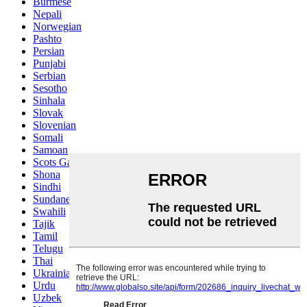
Burmese
Nepali
Norwegian
Pashto
Persian
Punjabi
Serbian
Sesotho
Sinhala
Slovak
Slovenian
Somali
Samoan
Scots Gaelic
Shona
Sindhi
Sundanese
Swahili
Tajik
Tamil
Telugu
Thai
Ukrainian
Urdu
Uzbek