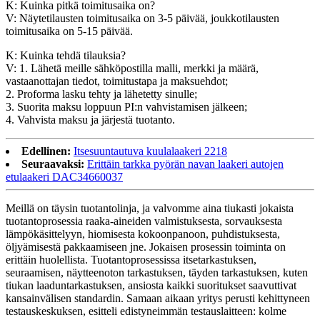
K: Kuinka pitkä toimitusaika on?
V: Näytetilausten toimitusaika on 3-5 päivää, joukkotilausten
toimitusaika on 5-15 päivää.
K: Kuinka tehdä tilauksia?
V: 1. Lähetä meille sähköpostilla malli, merkki ja määrä,
vastaanottajan tiedot, toimitustapa ja maksuehdot;
2. Proforma lasku tehty ja lähetetty sinulle;
3. Suorita maksu loppuun PI:n vahvistamisen jälkeen;
4. Vahvista maksu ja järjestä tuotanto.
Edellinen:
Itsesuuntautuva kuulalaakeri 2218
Seuraavaksi:
Erittäin tarkka pyörän navan laakeri autojen
etulaakeri DAC34660037
Meillä on täysin tuotantolinja, ja valvomme aina tiukasti jokaista
tuotantoprosessia raaka-aineiden valmistuksesta, sorvauksesta
lämpökäsittelyyn, hiomisesta kokoonpanoon, puhdistuksesta,
öljyämisestä pakkaamiseen jne. Jokaisen prosessin toiminta on
erittäin huolellista. Tuotantoprosessissa itsetarkastuksen,
seuraamisen, näytteenoton tarkastuksen, täyden tarkastuksen, kuten
tiukan laaduntarkastuksen, ansiosta kaikki suoritukset saavuttivat
kansainvälisen standardin. Samaan aikaan yritys perusti kehittyneen
testauskeskuksen, esitteli edistyneimmän testauslaitteen: kolme