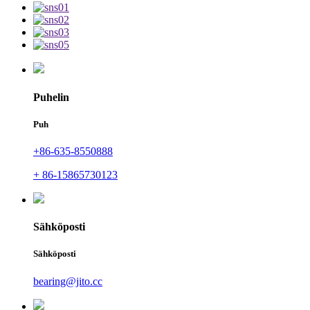
Puhelin
Puh
+86-635-8550888
+ 86-15865730123
Sähköposti
Sähköposti
bearing@jito.cc