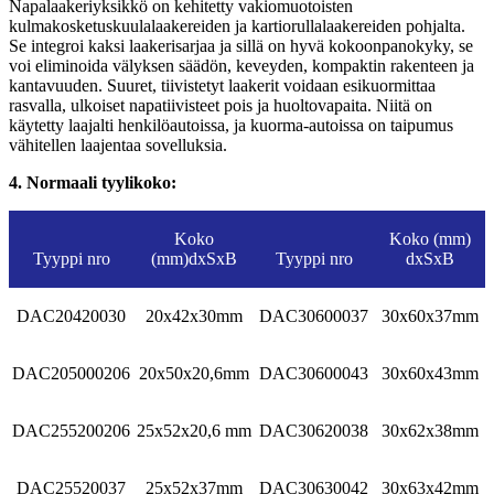
Napalaakeriyksikkö on kehitetty vakiomuotoisten
kulmakosketuskuulalaakereiden ja kartiorullalaakereiden pohjalta.
Se integroi kaksi laakerisarjaa ja sillä on hyvä kokoonpanokyky, se
voi eliminoida välyksen säädön, keveyden, kompaktin rakenteen ja
kantavuuden. Suuret, tiivistetyt laakerit voidaan esikuormittaa
rasvalla, ulkoiset napatiivisteet pois ja huoltovapaita. Niitä on
käytetty laajalti henkilöautoissa, ja kuorma-autoissa on taipumus
vähitellen laajentaa sovelluksia.
4. Normaali tyylikoko:
Koko
Koko (mm)
Tyyppi nro
(mm)dxSxB
Tyyppi nro
dxSxB
DAC20420030
20x42x30mm
DAC30600037
30x60x37mm
DAC205000206
20x50x20,6mm
DAC30600043
30x60x43mm
DAC255200206
25x52x20,6 mm
DAC30620038
30x62x38mm
DAC25520037
25x52x37mm
DAC30630042
30x63x42mm