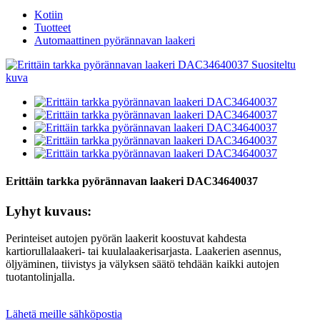
Kotiin
Tuotteet
Automaattinen pyörännavan laakeri
Erittäin tarkka pyörännavan laakeri DAC34640037
Lyhyt kuvaus:
Perinteiset autojen pyörän laakerit koostuvat kahdesta
kartiorullalaakeri- tai kuulalaakerisarjasta. Laakerien asennus,
öljyäminen, tiivistys ja välyksen säätö tehdään kaikki autojen
tuotantolinjalla.
Lähetä meille sähköpostia