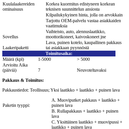
Kuulalaakereiden
Korkea kuormitus edistyneen korkean
ominaisuus
teknisen suunnittelun ansiosta
Kilpailukykyinen hinta, jolla on arvokkain
Tarjottu OEM-palvelu vastaa asiakkaiden
vaatimuksia
Vaihteisto, auto, alennuslaatikko,
Sovellus
moottorikoneet, kaivoskoneet jne
Lava, puinen kotelo, kaupallinen pakkaus
Laakeripaketti
tai asiakkaan pyynnöstä
Toimitusaika
:
Määrä (kpl)
1-5000
> 5000
Arvioitu Aika
(päiviä)
7
Neuvoteltavaksi
Pakkaus & Toimitus
:
Pakkaustiedot: Teollisuus; Yksi laatikko + laatikko + puinen lava
A. Muoviputket pakkaus + laatikko +
Paketin tyyppi:
puinen lava
B. Rullapakkaus + laatikko + puinen
lava
C. Yksittäinen laatikko + muovipussi +
laatikko + puinen lava