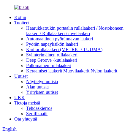
Kotiin
Tuotteet
Haarukkatrukin portaalin rullalaakeri / Nostokoneen
laakeri / Rullalaakeri / nivellaakeri
Automaattinen pyörännavan laakeri
Pyörän napayksikön laakeri
Kartiorullalaakeri (METRIC / TUUMA)
Sylinterimäinen rullalaakeri
Deep Groove -kuulalaakeri
Pallomainen rullalaakeri
Keraamiset laakerit Muovilaakerit Nylon laakerit
Uutiset
Näyttelyn uutisia
Alan uutisia
Yrityksen uutiset
UKK
Tietoja meistä
Tehdaskierros
Sertifikaatit
Ota yhteyttä
English