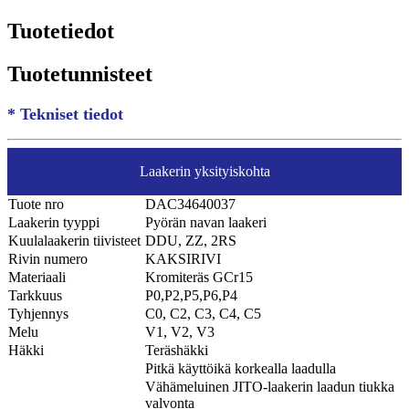
Tuotetiedot
Tuotetunnisteet
* Tekniset tiedot
Laakerin yksityiskohta
Tuote nro
DAC34640037
Laakerin tyyppi
Pyörän navan laakeri
Kuulalaakerin tiivisteet
DDU, ZZ, 2RS
Rivin numero
KAKSIRIVI
Materiaali
Kromiteräs GCr15
Tarkkuus
P0,P2,P5,P6,P4
Tyhjennys
C0, C2, C3, C4, C5
Melu
V1, V2, V3
Häkki
Teräshäkki
Pitkä käyttöikä korkealla laadulla
Vähämeluinen JITO-laakerin laadun tiukka
valvonta