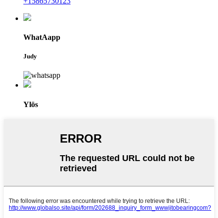
+15865730123
WhatAapp
Judy
Ylös