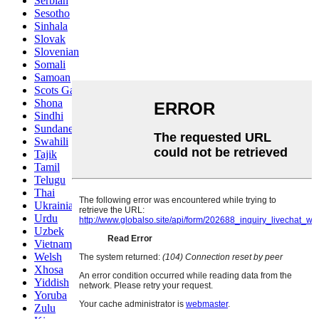
Serbian
Sesotho
Sinhala
Slovak
Slovenian
Somali
Samoan
Scots Gaelic
Shona
Sindhi
Sundanese
Swahili
Tajik
Tamil
Telugu
Thai
Ukrainian
Urdu
Uzbek
Vietnamese
Welsh
Xhosa
Yiddish
Yoruba
Zulu