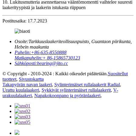
10. Lukitusmutteria asennettaessa vääntömomentti vaihtelee suuresti
laakerityypistä ja laakerin istukasta riippuen
Postitusaika: 17.7.2023
Osoite:
Tarkkuuslaakeriteollisuuspuisto, Guantaon piirikunta,
Hebein maakunta
Puhelin:
+86-635-8550888
Matkapuhelin:
+ 86-15865730123
Sähköposti:
bearing@jito.cc
© Copyright - 2010-2024 : Kaikki oikeudet pidätetään.
Suositellut
tuotteet
,
Sivustokartta
Takapyörän navan laakeri
,
Sylinterimäiset rullalaakerit Radial
,
Urattu kuulalaakeri
,
Sykkivät sylinterimäiset rullalaakerit
,
V-
urakuulalaakeri
,
Napakokoonpano ja pyöränlaakeri
,