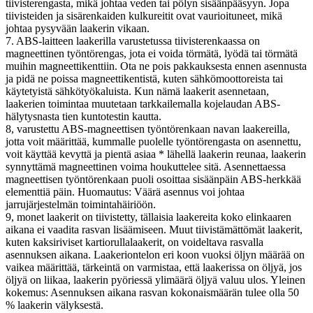
tiivisterengasta, mikä johtaa veden tai pölyn sisäänpääsyyn. Jopa
tiivisteiden ja sisärenkaiden kulkureitit ovat vaurioituneet, mikä
johtaa pysyvään laakerin vikaan.
7. ABS-laitteen laakerilla varustetussa tiivisterenkaassa on
magneettinen työntörengas, jota ei voida törmätä, lyödä tai törmätä
muihin magneettikenttiin. Ota ne pois pakkauksesta ennen asennusta
ja pidä ne poissa magneettikentistä, kuten sähkömoottoreista tai
käytetyistä sähkötyökaluista. Kun nämä laakerit asennetaan,
laakerien toimintaa muutetaan tarkkailemalla kojelaudan ABS-
hälytysnasta tien kuntotestin kautta.
8, varustettu ABS-magneettisen työntörenkaan navan laakereilla,
jotta voit määrittää, kummalle puolelle työntörengasta on asennettu,
voit käyttää kevyttä ja pientä asiaa * lähellä laakerin reunaa, laakerin
synnyttämä magneettinen voima houkuttelee sitä. Asennettaessa
magneettisen työntörenkaan puoli osoittaa sisäänpäin ABS-herkkää
elementtiä päin. Huomautus: Väärä asennus voi johtaa
jarrujärjestelmän toimintahäiriöön.
9, monet laakerit on tiivistetty, tällaisia ​​laakereita koko elinkaaren
aikana ei vaadita rasvan lisäämiseen. Muut tiivistämättömät laakerit,
kuten kaksiriviset kartiorullalaakerit, on voideltava rasvalla
asennuksen aikana. Laakeriontelon eri koon vuoksi öljyn määrää on
vaikea määrittää, tärkeintä on varmistaa, että laakerissa on öljyä, jos
öljyä on liikaa, laakerin pyöriessä ylimäärä öljyä valuu ulos. Yleinen
kokemus: Asennuksen aikana rasvan kokonaismäärän tulee olla 50
% laakerin välyksestä.