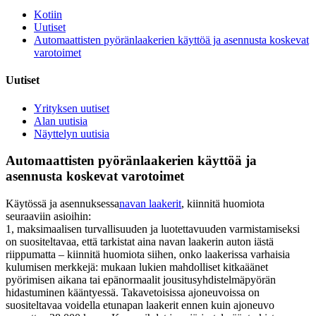
Kotiin
Uutiset
Automaattisten pyöränlaakerien käyttöä ja asennusta koskevat
varotoimet
Uutiset
Yrityksen uutiset
Alan uutisia
Näyttelyn uutisia
Automaattisten pyöränlaakerien käyttöä ja
asennusta koskevat varotoimet
Käytössä ja asennuksessa
navan laakerit
, kiinnitä huomiota
seuraaviin asioihin:
1, maksimaalisen turvallisuuden ja luotettavuuden varmistamiseksi
on suositeltavaa, että tarkistat aina navan laakerin auton iästä
riippumatta – kiinnitä huomiota siihen, onko laakerissa varhaisia ​​
kulumisen merkkejä: mukaan lukien mahdolliset kitkaäänet
pyörimisen aikana tai epänormaalit jousitusyhdistelmäpyörän
hidastuminen kääntyessä. Takavetoisissa ajoneuvoissa on
suositeltavaa voidella etunapan laakerit ennen kuin ajoneuvo