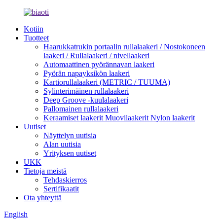
Kotiin
Tuotteet
Haarukkatrukin portaalin rullalaakeri / Nostokoneen
laakeri / Rullalaakeri / nivellaakeri
Automaattinen pyörännavan laakeri
Pyörän napayksikön laakeri
Kartiorullalaakeri (METRIC / TUUMA)
Sylinterimäinen rullalaakeri
Deep Groove -kuulalaakeri
Pallomainen rullalaakeri
Keraamiset laakerit Muovilaakerit Nylon laakerit
Uutiset
Näyttelyn uutisia
Alan uutisia
Yrityksen uutiset
UKK
Tietoja meistä
Tehdaskierros
Sertifikaatit
Ota yhteyttä
English