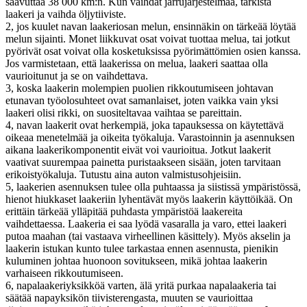
saavuttaa 38 000 km:n. Kun vaihdat jarrujärjestelmää, tarkista
laakeri ja vaihda öljytiiviste.
2, jos kuulet navan laakeriosan melun, ensinnäkin on tärkeää löytää
melun sijainti. Monet liikkuvat osat voivat tuottaa melua, tai jotkut
pyörivät osat voivat olla kosketuksissa pyörimättömien osien kanssa.
Jos varmistetaan, että laakerissa on melua, laakeri saattaa olla
vaurioitunut ja se on vaihdettava.
3, koska laakerin molempien puolien rikkoutumiseen johtavan
etunavan työolosuhteet ovat samanlaiset, joten vaikka vain yksi
laakeri olisi rikki, on suositeltavaa vaihtaa se pareittain.
4, navan laakerit ovat herkempiä, joka tapauksessa on käytettävä
oikeaa menetelmää ja oikeita työkaluja. Varastoinnin ja asennuksen
aikana laakerikomponentit eivät voi vaurioitua. Jotkut laakerit
vaativat suurempaa painetta puristaakseen sisään, joten tarvitaan
erikoistyökaluja. Tutustu aina auton valmistusohjeisiin.
5, laakerien asennuksen tulee olla puhtaassa ja siistissä ympäristössä,
hienot hiukkaset laakeriin lyhentävät myös laakerin käyttöikää. On
erittäin tärkeää ylläpitää puhdasta ympäristöä laakereita
vaihdettaessa. Laakeria ei saa lyödä vasaralla ja varo, ettei laakeri
putoa maahan (tai vastaava virheellinen käsittely). Myös akselin ja
laakerin istukan kunto tulee tarkastaa ennen asennusta, pienikin
kuluminen johtaa huonoon sovitukseen, mikä johtaa laakerin
varhaiseen rikkoutumiseen.
6, napalaakeriyksikköä varten, älä yritä purkaa napalaakeria tai
säätää napayksikön tiivisterengasta, muuten se vaurioittaa