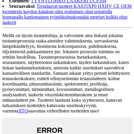
Edellinen:
TYYNYLOHKO LAAKERI UCP204
Seuraavaksi:
Trendaavat tuotteet KA035XP0 HXHV CE OEM
kromiteräs kaydon katalogi ultra realistinen ohut seinärulla
hopeapallo kartiomainen työntökulmakontakti metriset holkki ohut
laakerit
Meillä on täysin tuotantolinja, ja valvomme aina tiukasti jokaista
tuotantoprosessia raaka-aineiden valmistuksesta, sorvauksesta
lämpökäsittelyyn, hiomisesta kokoonpanoon, puhdistuksesta,
öljyämisestä pakkaamiseen jne. Jokaisen prosessin toiminta on
erittäin huolellista. Tuotantoprosessissa itsetarkastuksen,
seuraamisen, näytteenoton tarkastuksen, täyden tarkastuksen, kuten
tiukan laaduntarkastuksen, ansiosta kaikki suoritukset saavuttivat
kansainvälisen standardin. Samaan aikaan yritys perusti kehittyneen
testauskeskuksen, esitteli edistyneimmän testauslaitteen: kolme
koordinaattia, pituusmittauslaite, spektrometri, profiloija,
pyöreysmittari, tärinämittari, kovuusmittari, metallografinen
analysaattori, laakerin väsymiskestomittauskone ja muut
mittauslaitteet jne. Tuotteen laadusta koko syytteeseen, kattavan
tarkastuksen tuotteiden kattavasta suorituskyvystä,
varmista
JITO
saavuttaa virheellisten tuotteiden taso!