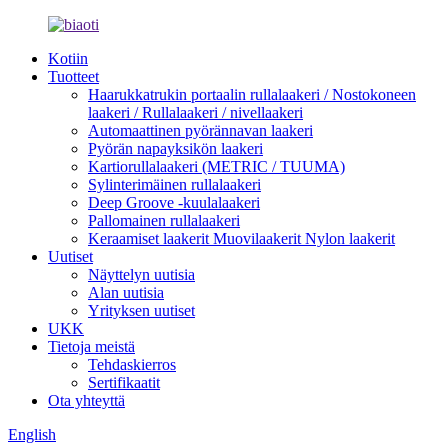
Kotiin
Tuotteet
Haarukkatrukin portaalin rullalaakeri / Nostokoneen
laakeri / Rullalaakeri / nivellaakeri
Automaattinen pyörännavan laakeri
Pyörän napayksikön laakeri
Kartiorullalaakeri (METRIC / TUUMA)
Sylinterimäinen rullalaakeri
Deep Groove -kuulalaakeri
Pallomainen rullalaakeri
Keraamiset laakerit Muovilaakerit Nylon laakerit
Uutiset
Näyttelyn uutisia
Alan uutisia
Yrityksen uutiset
UKK
Tietoja meistä
Tehdaskierros
Sertifikaatit
Ota yhteyttä
English