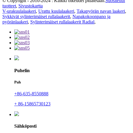
© Copyright - 2010-2024 : Kaikki oikeudet pidätetään.
Suositellut
tuotteet
,
Sivustokartta
V-urakuulalaakeri
,
Urattu kuulalaakeri
,
Takapyörän navan laakeri
,
Sykkivät sylinterimäiset rullalaakerit
,
Napakokoonpano ja
pyöränlaakeri
,
Sylinterimäiset rullalaakerit Radial
,
Puhelin
Puh
+86-635-8550888
+ 86-15865730123
Sähköposti