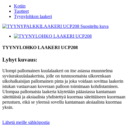
Kotiin
Tuotteet
Tyynylohkon laakeri
TYYNYLOHKO LAAKERI UCP208
Lyhyt kuvaus:
Ulompi pallomainen kuulalaakeri on itse asiassa muunnelma
syväurakuulalaakerista, jolle on tunnusomaista ulkorenkaan
ulkohalkaisijan pallomainen pinta ja joka voidaan sovittaa laakerin
istukan vastaavaan koveraan palloon toimimaan kohdistaminen.
Ulompaa pallomaista laakeria käytetään pääasiassa kantamaan
säteittäistä ja aksiaalista yhdistettyä kuormaa säteittäiseen kuormaan
perustuen, eikä se yleensä sovellu kantamaan aksiaalista kuormaa
yksin.
Lähetä meille sähköpostia